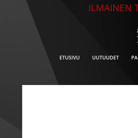
Siirry
ILMAINEN T
sisältöön
ETUSIVU
UUTUUDET
PA