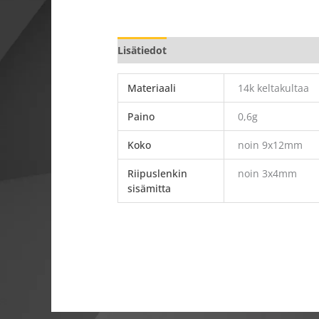
Lisätiedot
Materiaali
14k keltakultaa
Paino
0,6g
Koko
noin 9x12mm
Riipuslenkin
noin 3x4mm
sisämitta