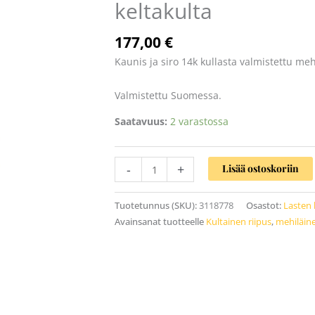
keltakulta
määrä
177,00
€
Kaunis ja siro 14k kullasta valmistettu meh
Valmistettu Suomessa.
Saatavuus:
2 varastossa
-
+
Lisää ostoskoriin
Tuotetunnus (SKU):
3118778
Osastot:
Lasten 
Avainsanat tuotteelle
Kultainen riipus
,
mehiläine