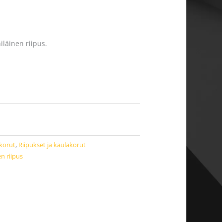
iläinen riipus.
korut
,
Riipukset ja kaulakorut
n riipus