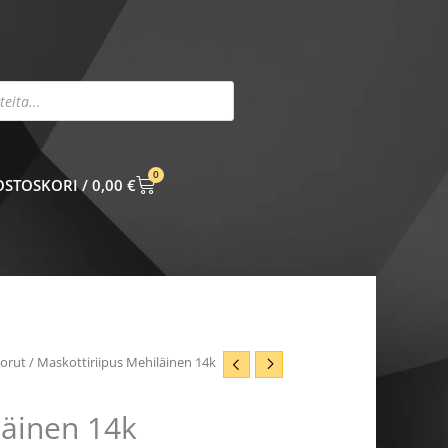
0
CART
0,00
€
korut
/ Maskottiriipus Mehiläinen 14k
läinen 14k