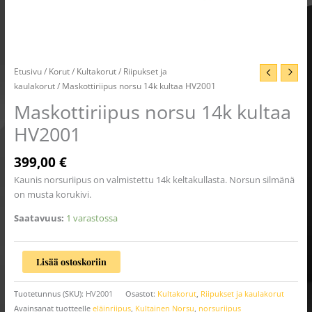
Etusivu
/
Korut
/
Kultakorut
/
Riipukset ja
kaulakorut
/ Maskottiriipus norsu 14k kultaa HV2001
Maskottiriipus norsu 14k kultaa
HV2001
399,00
€
Kaunis norsuriipus on valmistettu 14k keltakullasta. Norsun silmänä
on musta korukivi.
Saatavuus:
1 varastossa
Lisää ostoskoriin
Tuotetunnus (SKU):
HV2001
Osastot:
Kultakorut
,
Riipukset ja kaulakorut
Avainsanat tuotteelle
eläinriipus
,
Kultainen Norsu
,
norsuriipus