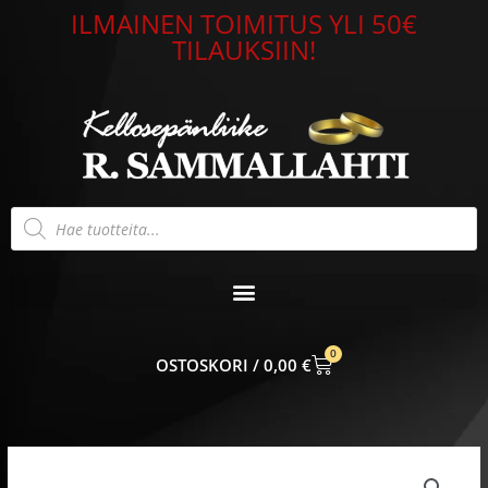
Siirry
ILMAINEN TOIMITUS YLI 50€
sisältöön
TILAUKSIIN!
Products
search
0
CART
0,00
€
Maskottiriipus
norsu