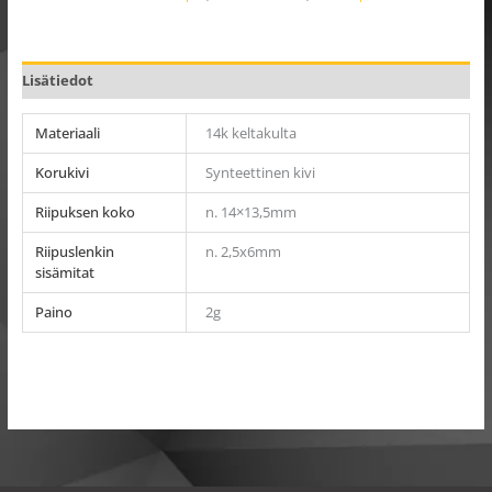
Lisätiedot
Materiaali
14k keltakulta
Korukivi
Synteettinen kivi
Riipuksen koko
n. 14×13,5mm
Riipuslenkin
n. 2,5x6mm
sisämitat
Paino
2g