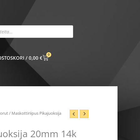
0
CART
0,00
€
korut
/ Maskottiriipus Pikajuoksija
juoksija 20mm 14k