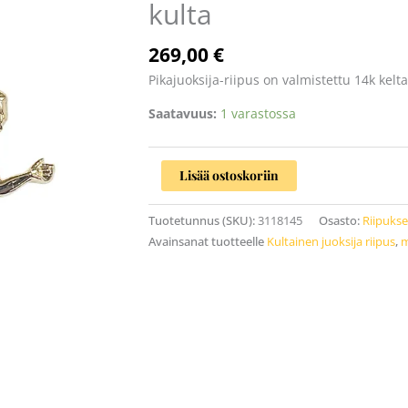
kulta
kulta
määrä
269,00
€
Pikajuoksija-riipus on valmistettu 14k keltak
Saatavuus:
1 varastossa
Lisää ostoskoriin
Tuotetunnus (SKU):
3118145
Osasto:
Riipukse
Avainsanat tuotteelle
Kultainen juoksija riipus
,
m