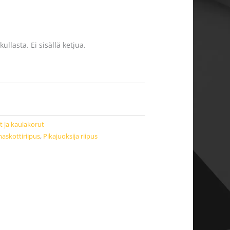
ullasta. Ei sisällä ketjua.
t ja kaulakorut
askottiriipus
,
Pikajuoksija riipus