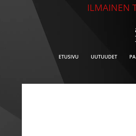
Siirry
ILMAINEN T
sisältöön
ETUSIVU
UUTUUDET
PA