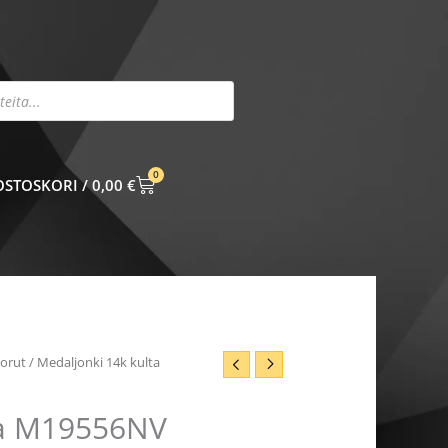
0
CART
0,00
€
korut
/ Medaljonki 14k kulta
ta M19556NV