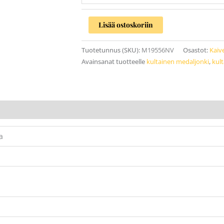
Lisää ostoskoriin
Tuotetunnus (SKU):
M19556NV
Osastot:
Kaiv
Avainsanat tuotteelle
kultainen medaljonki
,
kult
a