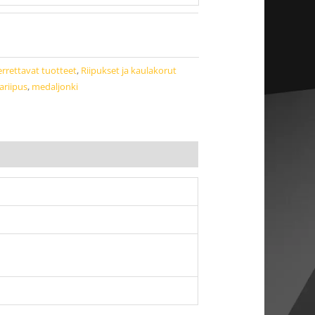
errettavat tuotteet
,
Riipukset ja kaulakorut
ariipus
,
medaljonki