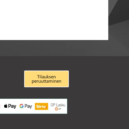
Tilauksen
peruuttaminen