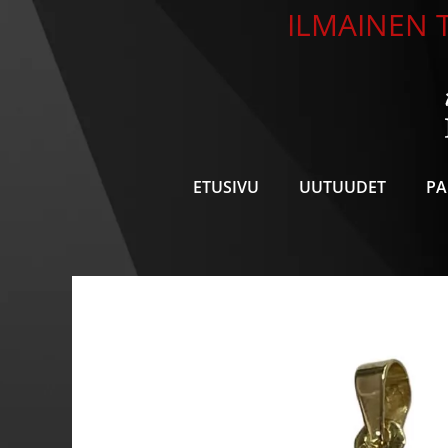
Siirry
ILMAINEN T
sisältöön
ETUSIVU
UUTUUDET
PA