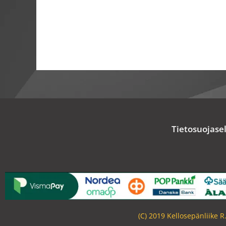
Tietosuojase
(C) 2019 Kellosepänliike 