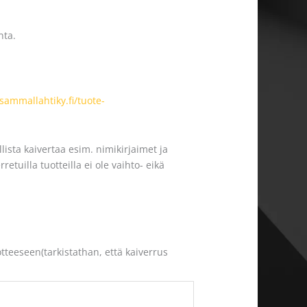
nta.
/sammallahtiky.fi/tuote-
ista kaivertaa esim. nimikirjaimet ja
tuilla tuotteilla ei ole vaihto- eikä
otteeseen(tarkistathan, että kaiverrus