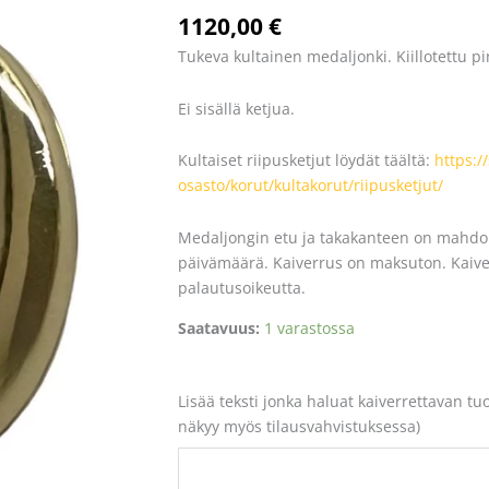
määrä
1120,00
€
Tukeva kultainen medaljonki. Kiillotettu pi
Ei sisällä ketjua.
Kultaiset riipusketjut löydät täältä:
https:/
osasto/korut/kultakorut/riipusketjut/
Medaljongin etu ja takakanteen on mahdoll
päivämäärä. Kaiverrus on maksuton. Kaiverre
palautusoikeutta.
Saatavuus:
1 varastossa
Lisää teksti jonka haluat kaiverrettavan tu
näkyy myös tilausvahvistuksessa)