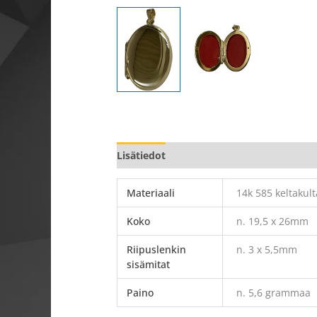
Lisätiedot
Materiaali
14k 585 keltakult
Koko
n. 19,5 x 26mm
Riipuslenkin
n. 3 x 5,5mm
sisämitat
Paino
n. 5,6 grammaa