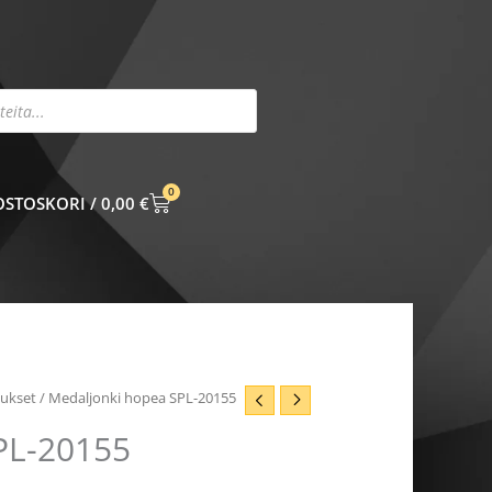
0
CART
0,00
€
pukset
/ Medaljonki hopea SPL-20155
PL-20155