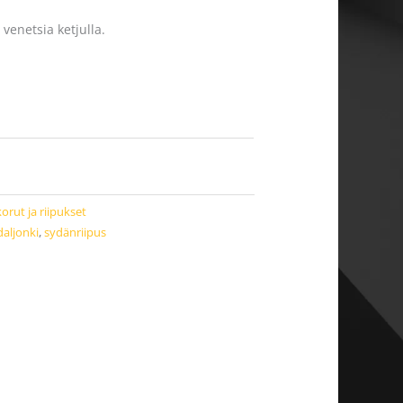
venetsia ketjulla.
orut ja riipukset
aljonki
,
sydänriipus