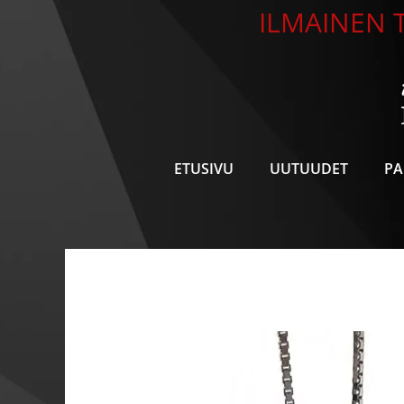
Siirry
ILMAINEN T
sisältöön
ETUSIVU
UUTUUDET
PA