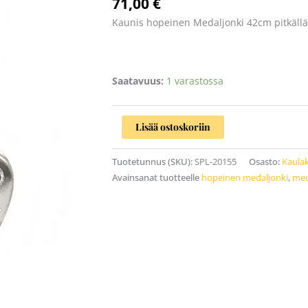
71,00
€
määrä
Kaunis hopeinen Medaljonki 42cm pitkällä 
Saatavuus:
1 varastossa
Lisää ostoskoriin
Tuotetunnus (SKU):
SPL-20155
Osasto:
Kaulak
Avainsanat tuotteelle
hopeinen medaljonki
,
med