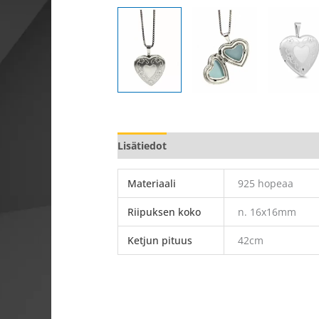
Lisätiedot
Materiaali
925 hopeaa
Riipuksen koko
n. 16x16mm
Ketjun pituus
42cm