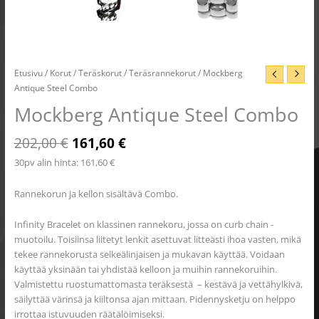
Etusivu
/
Korut
/
Teräskorut
/
Teräsrannekorut
/ Mockberg
Antique Steel Combo
Mockberg Antique Steel Combo
202,00
€
161,60
€
30pv alin hinta:
161,60
€
Rannekorun ja kellon sisältävä Combo.
Infinity Bracelet on klassinen rannekoru, jossa on curb chain -
muotoilu. Toisiinsa liitetyt lenkit asettuvat litteästi ihoa vasten, mikä
tekee rannekorusta selkeälinjaisen ja mukavan käyttää. Voidaan
käyttää yksinään tai yhdistää kelloon ja muihin rannekoruihin.
Valmistettu ruostumattomasta teräksestä – kestävä ja vettähylkivä,
säilyttää värinsä ja kiiltonsa ajan mittaan. Pidennysketju on helppo
irrottaa istuvuuden räätälöimiseksi.