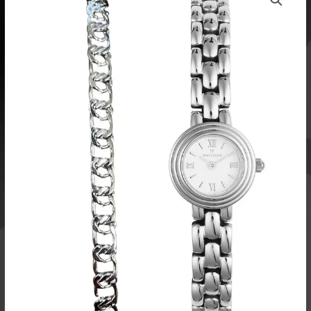
oli:
on:
Steel
202,00 €.
161,60 €.
Combo
määrä