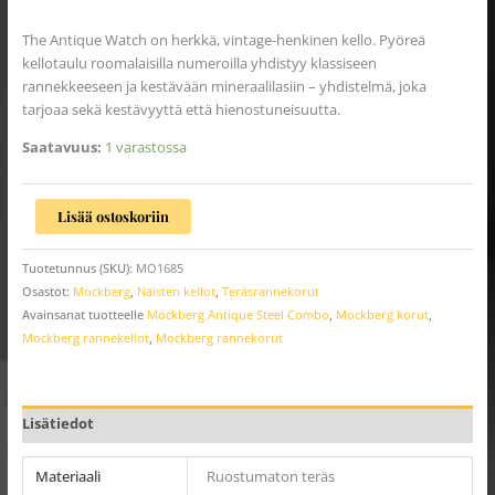
The Antique Watch on herkkä, vintage-henkinen kello. Pyöreä
kellotaulu roomalaisilla numeroilla yhdistyy klassiseen
rannekkeeseen ja kestävään mineraalilasiin – yhdistelmä, joka
tarjoaa sekä kestävyyttä että hienostuneisuutta.
Saatavuus:
1 varastossa
Lisää ostoskoriin
Tuotetunnus (SKU):
MO1685
Osastot:
Mockberg
,
Naisten kellot
,
Teräsrannekorut
Avainsanat tuotteelle
Mockberg Antique Steel Combo
,
Mockberg korut
,
Mockberg rannekellot
,
Mockberg rannekorut
Lisätiedot
Materiaali
Ruostumaton teräs