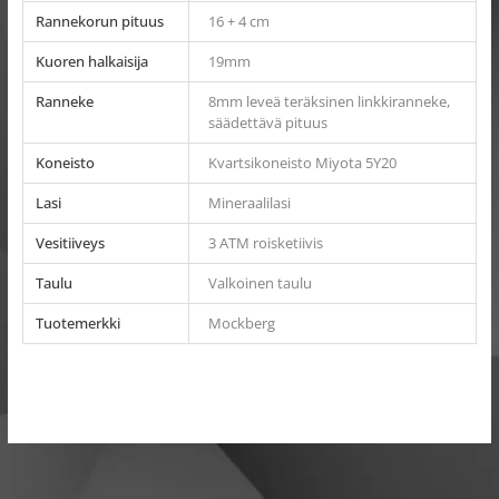
Rannekorun pituus
16 + 4 cm
Kuoren halkaisija
19mm
Ranneke
8mm leveä teräksinen linkkiranneke,
säädettävä pituus
Koneisto
Kvartsikoneisto Miyota 5Y20
Lasi
Mineraalilasi
Vesitiiveys
3 ATM roisketiivis
Taulu
Valkoinen taulu
Tuotemerkki
Mockberg