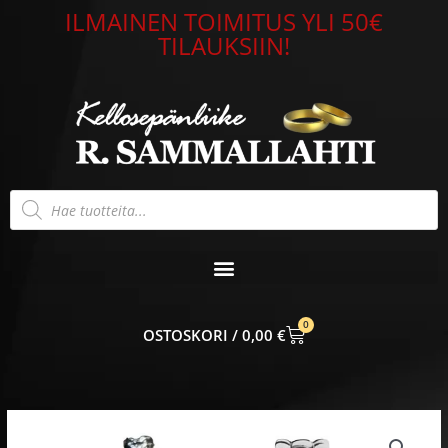
Siirry
ILMAINEN TOIMITUS YLI 50€
sisältöön
TILAUKSIIN!
Products
search
0
CART
0,00
€
Alkuperäinen
Nykyinen
Mockberg
hinta
hinta
Antique