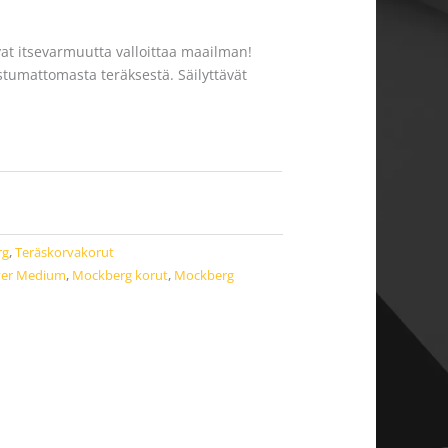
vat itsevarmuutta valloittaa maailman!
stumattomasta teräksestä. Säilyttävät
rg
,
Teräskorvakorut
ver Medium
,
Mockberg korut
,
Mockberg