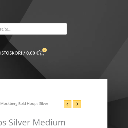
0
CART
0,00
€
 Mockberg Bold Hoops Silver
s Silver Medium