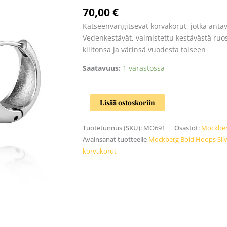
Medium
70,00
€
määrä
Katseenvangitsevat korvakorut, jotka anta
Vedenkestävät, valmistettu kestävästä ruo
kiiltonsa ja värinsä vuodesta toiseen
Saatavuus:
1 varastossa
Lisää ostoskoriin
Tuotetunnus (SKU):
MO691
Osastot:
Mockbe
Avainsanat tuotteelle
Mockberg Bold Hoops Sil
korvakorut