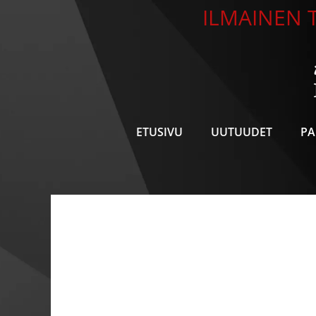
Siirry
ILMAINEN T
sisältöön
ETUSIVU
UUTUUDET
PA