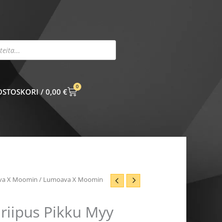
0
CART
0,00
€
va X Moomin
/ Lumoava X Moomin
iipus Pikku Myy