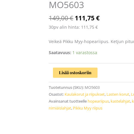
MO5603
Pikku
Myy
MO5603
149,00
€
111,75
€
määrä
30pv alin hinta:
111,75
€
Veikeä Pikku Myy-hopeariipus. Ketjun pitu
Saatavuus:
1 varastossa
Lisää ostoskoriin
Tuotetunnus (SKU):
MO5603
Osastot:
Kaulakorut ja riipukset
,
Lasten korut
,
L
Avainsanat tuotteelle
hopeariipus
,
kastelahjat
,
nimiäislahjat
,
Pikku Myy riipus