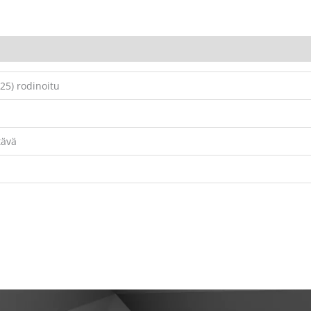
25) rodinoitu
tävä