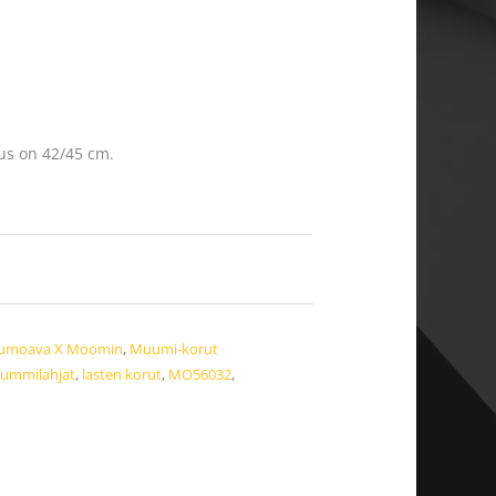
us on 42/45 cm.
umoava X Moomin
,
Muumi-korut
kummilahjat
,
lasten korut
,
MO56032
,