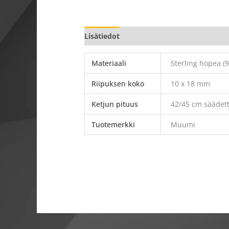
Lisätiedot
Materiaali
Sterling hopea (9
Riipuksen koko
10 x 18 mm
Ketjun pituus
42/45 cm säädet
Tuotemerkki
Muumi