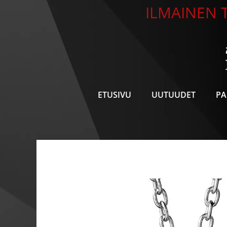
Siirry
ILMAINEN T
sisältöön
ETUSIVU
UUTUUDET
PA