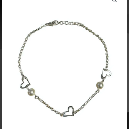
ja
helmi
hopea
NK47
määrä