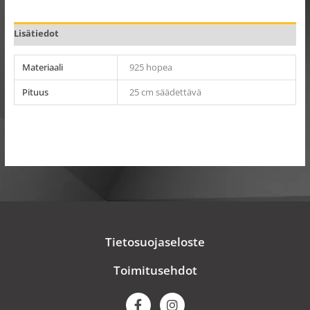
Lisätiedot
Materiaali
925 hopea
Pituus
25 cm säädettävä
Tietosuojaseloste
Toimitusehdot
F
I