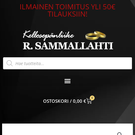
Siirry
ILMAINEN TOIMITUS YLI 50€
sisältöön
TILAUKSIIN!
Products
search
0
CART
0,00
€
Nilkkakoru
sydän