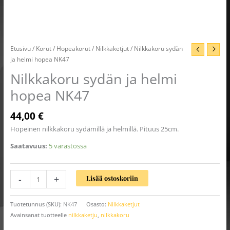
Etusivu
/
Korut
/
Hopeakorut
/
Nilkkaketjut
/ Nilkkakoru sydän
ja helmi hopea NK47
Nilkkakoru sydän ja helmi
hopea NK47
44,00
€
Hopeinen nilkkakoru sydämillä ja helmillä. Pituus 25cm.
Saatavuus:
5 varastossa
-
+
Lisää ostoskoriin
Tuotetunnus (SKU):
NK47
Osasto:
Nilkkaketjut
Avainsanat tuotteelle
nilkkaketju
,
nilkkakoru