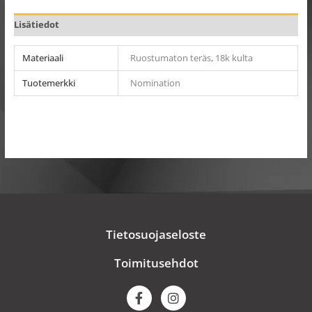
Lisätiedot
Materiaali
Ruostumaton teräs, 18k kulta
Tuotemerkki
Nomination
Tietosuojaseloste
Toimitusehdot
F
I
a
n