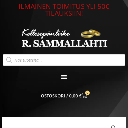
Siirry
ILMAINEN TOIMITUS YLI 50€
sisältöön
TILAUKSIIN!
Products
search
0
CART
0,00
€