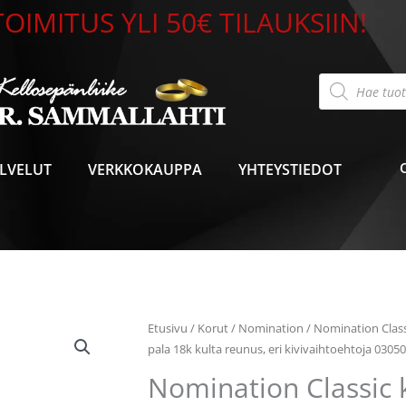
OIMITUS YLI 50€ TILAUKSIIN!
Products
search
LVELUT
VERKKOKAUPPA
YHTEYSTIEDOT
Nomination
Etusivu
/
Korut
/
Nomination
/
Nomination Class
Classic
pala 18k kulta reunus, eri kivivaihtoehtoja 0305
kivellinen
Nomination Classic k
pala