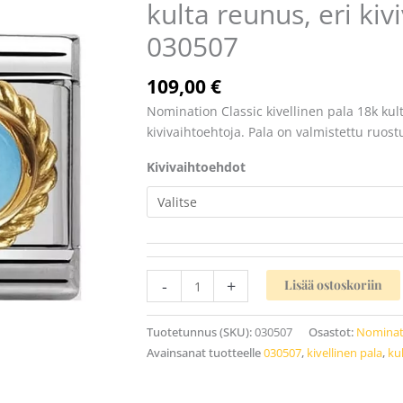
kulta reunus, eri kiv
18k
kulta
030507
reunus,
eri
109,00
€
kivivaihtoehtoja
030507
Nomination Classic kivellinen pala 18k kul
määrä
kivivaihtoehtoja. Pala on valmistettu ruos
Kivivaihtoehdot
-
+
Lisää ostoskoriin
Tuotetunnus (SKU):
030507
Osastot:
Nominat
Avainsanat tuotteelle
030507
,
kivellinen pala
,
ku