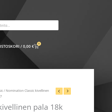
0
CART
0,00
€
ic
/ Nomination Classic kivellinen
07
ivellinen pala 18k