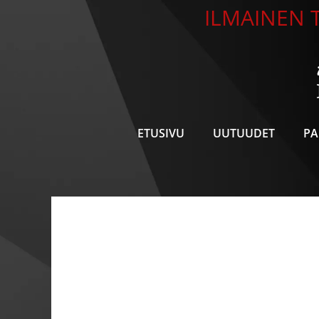
Siirry
ILMAINEN T
sisältöön
ETUSIVU
UUTUUDET
PA