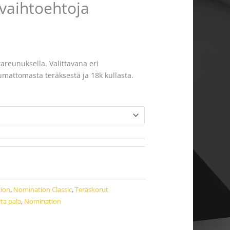
ivaihtoehtoja
tareunuksella. Valittavana eri
tumattomasta teräksestä ja 18k kullasta.
ion
,
Nomination Classic
,
Teräskorut
lta pala
,
Nomination