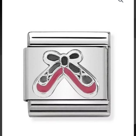
pala
Balettitossut
330202
41
määrä