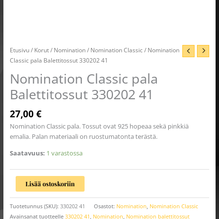
Etusivu
/
Korut
/
Nomination
/
Nomination Classic
/ Nomination
Classic pala Balettitossut 330202 41
Nomination Classic pala
Balettitossut 330202 41
27,00
€
Nomination Classic pala. Tossut ovat 925 hopeaa sekä pinkkiä
emalia. Palan materiaali on ruostumatonta terästä.
Saatavuus:
1 varastossa
Lisää ostoskoriin
Tuotetunnus (SKU):
330202 41
Osastot:
Nomination
,
Nomination Classic
Avainsanat tuotteelle
330202 41
,
Nomination
,
Nomination balettitossut