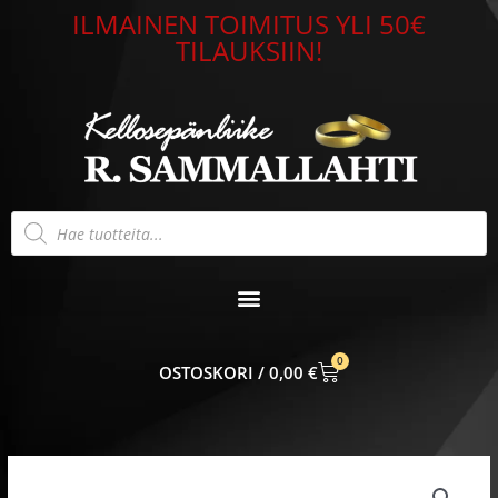
Siirry
ILMAINEN TOIMITUS YLI 50€
sisältöön
TILAUKSIIN!
Products
search
0
CART
0,00
€
Nomination
Classic