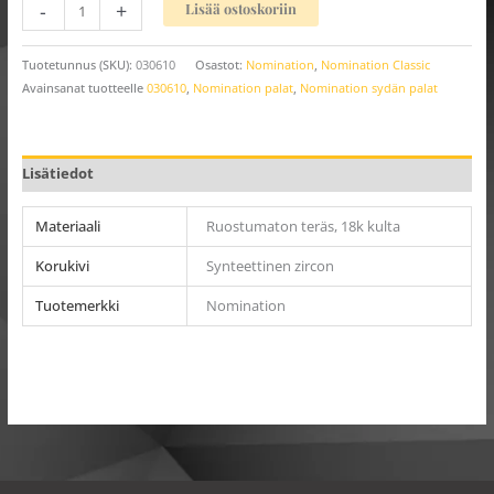
-
+
Lisää ostoskoriin
Tuotetunnus (SKU):
030610
Osastot:
Nomination
,
Nomination Classic
Avainsanat tuotteelle
030610
,
Nomination palat
,
Nomination sydän palat
Lisätiedot
Materiaali
Ruostumaton teräs, 18k kulta
Korukivi
Synteettinen zircon
Tuotemerkki
Nomination