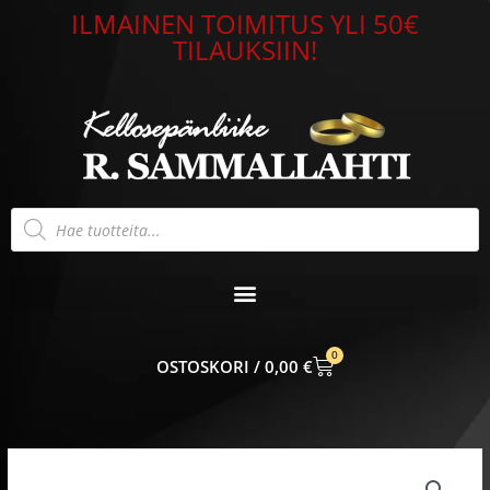
Siirry
ILMAINEN TOIMITUS YLI 50€
sisältöön
TILAUKSIIN!
Products
search
0
CART
0,00
€
Nomination
Classic