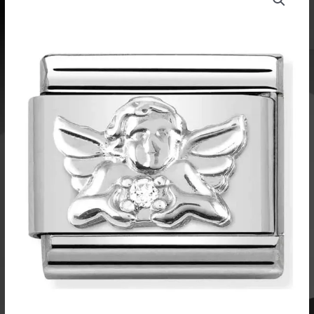
pala
Enkeli
330311
15
määrä