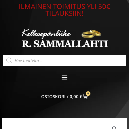
Siirry
ILMAINEN TOIMITUS YLI 50€
sisältöön
TILAUKSIIN!
Products
search
0
CART
0,00
€
Nomination
Classic