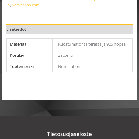
15
,
Nomination enkeli
Lisätiedot
Materiaali
Ruostumatonta terästä ja 925 hopea
Korukivi
Zirconia
Tuotemerkki
Nomination
Tietosuojaseloste