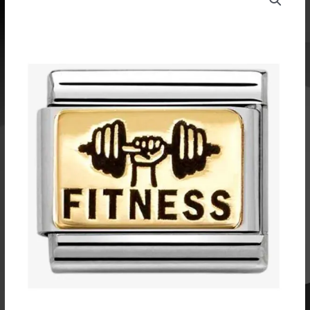
pala
Fitness
weights
030166
64
määrä