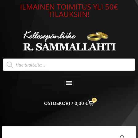
Siirry
ILMAINEN TOIMITUS YLI 50€
sisältöön
TILAUKSIIN!
Products
search
0
CART
0,00
€
Nomination
Classic