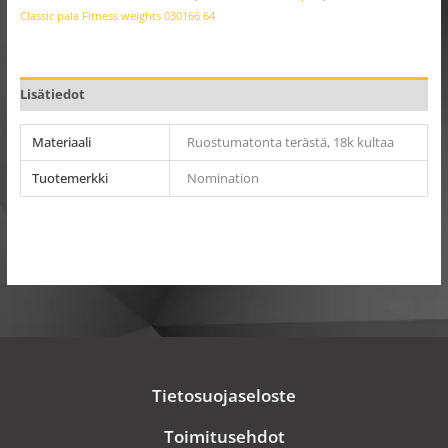
Classic pala Fitness weights 030166 64
Lisätiedot
Materiaali
Ruostumatonta terästä, 18k kultaa
Tuotemerkki
Nomination
Tietosuojaseloste
Toimitusehdot