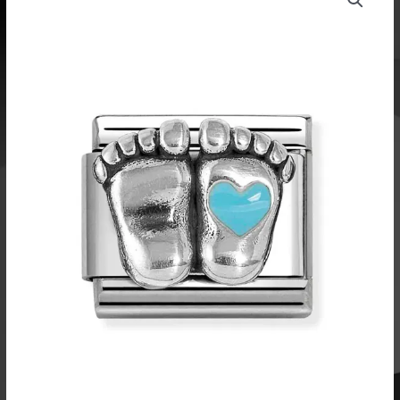
pala
Jalat
Poika
330204
30
määrä