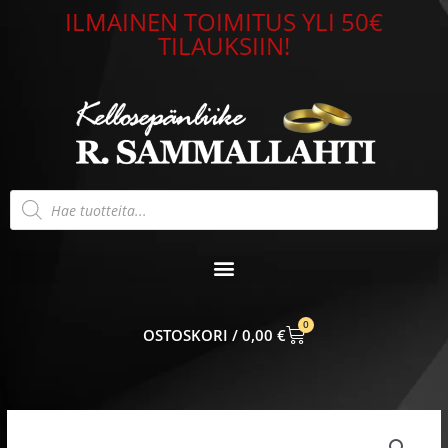
Siirry
ILMAINEN TOIMITUS YLI 50€
sisältöön
TILAUKSIIN!
Products
search
0
CART
0,00
€
Nomination
Classic