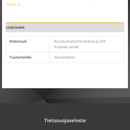
330204 30
Lisätiedot
Materiaali
Ruostumatonta terästä ja 925
hopeaa, emali
Tuotemerkki
Nomination
Tietosuojaseloste