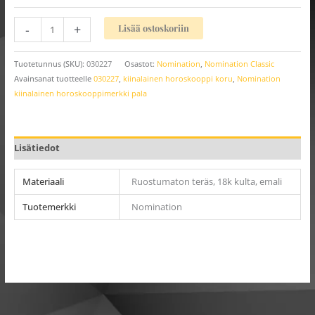
-
+
Lisää ostoskoriin
Tuotetunnus (SKU):
030227
Osastot:
Nomination
,
Nomination Classic
Avainsanat tuotteelle
030227
,
kiinalainen horoskooppi koru
,
Nomination
kiinalainen horoskooppimerkki pala
Lisätiedot
Materiaali
Ruostumaton teräs, 18k kulta, emali
Tuotemerkki
Nomination