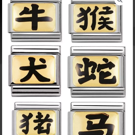
pala
kiinalainen
horoskooppimerkki
030227
määrä