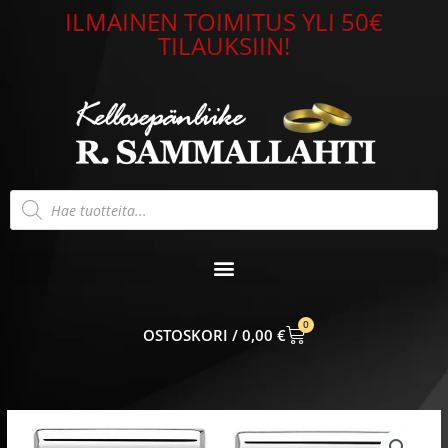
Siirry
ILMAINEN TOIMITUS YLI 50€
sisältöön
TILAUKSIIN!
Products
search
0
CART
0,00
€
Nomination
Classic