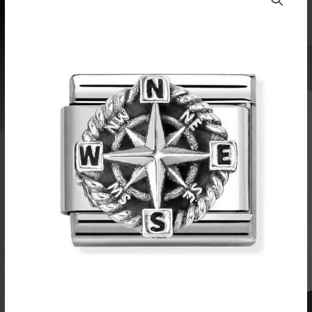
pala
kompassi
330114
01
määrä