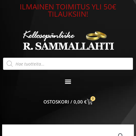
Siirry
ILMAINEN TOIMITUS YLI 50€
sisältöön
TILAUKSIIN!
Products
search
0
CART
0,00
€
Nomination
Classic