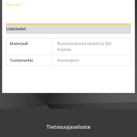
330114 01
Lisätiedot
Materiaali
Ruostumatonta terästä ja 925
hopeaa
Tuotemerkki
Nomination
Tietosuojaseloste