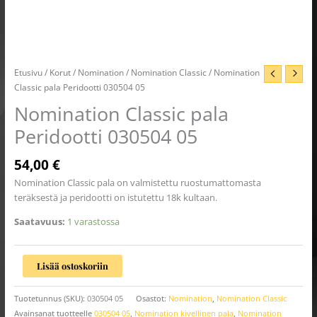
Etusivu
/
Korut
/
Nomination
/
Nomination Classic
/ Nomination
Classic pala Peridootti 030504 05
Nomination Classic pala
Peridootti 030504 05
54,00
€
Nomination Classic pala on valmistettu ruostumattomasta
teräksestä ja peridootti on istutettu 18k kultaan.
Saatavuus:
1 varastossa
Lisää ostoskoriin
Tuotetunnus (SKU):
030504 05
Osastot:
Nomination
,
Nomination Classic
Avainsanat tuotteelle
030504 05
,
Nomination kivellinen pala
,
Nomination