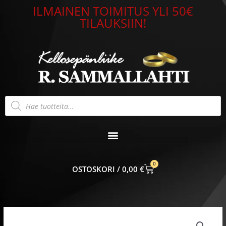
Siirry
ILMAINEN TOIMITUS YLI 50€
sisältöön
TILAUKSIIN!
Products
search
0
CART
0,00
€
Nomination
Classic