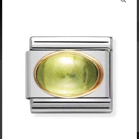
pala
Peridootti
030504
05
määrä