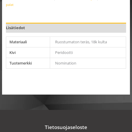
palat
Lisätiedot
Materiaali
Ruostumaton teräs, 18k kulta
Kivi
Peridootti
Tuotemerkki
Nomination
Tietosuojaseloste