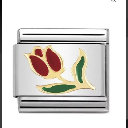
pala
Tulppaani
030214
10
määrä