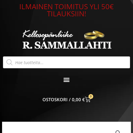
Siirry
ILMAINEN TOIMITUS YLI 50€
sisältöön
TILAUKSIIN!
Products
search
0
CART
0,00
€
Nomination
Classic