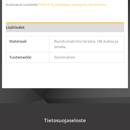
Avainsanat tuotteelle
030214 10
,
emalipala
,
kukkapala
,
Nomination
Lisätiedot
Materiaali
Ruostumatonta terästä, 18k kultaa ja
emalia
Tuotemerkki
Nomination
Tietosuojaseloste