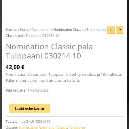
Etusivu
/
Korut
/
Nomination
/
Nomination Classic
/ Nomination
Classic pala Tulppaani 030214 10
Nomination Classic pala
Tulppaani 030214 10
42,00
€
Nomination Classic pala. Tulppaani on tehty emalista ja 18k kullasta.
Palan materiaali on ruostumatonta terästä.
Saatavuus:
1 varastossa
Lisää ostoskoriin
Tuotetunnus (SKU):
030214 10
Osastot:
Nomination
,
Nomination Classic
,
Teräskorut