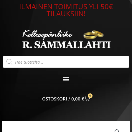
Siirry
ILMAINEN TOIMITUS YLI 50€
sisältöön
TILAUKSIIN!
Products
search
0
CART
0,00
€