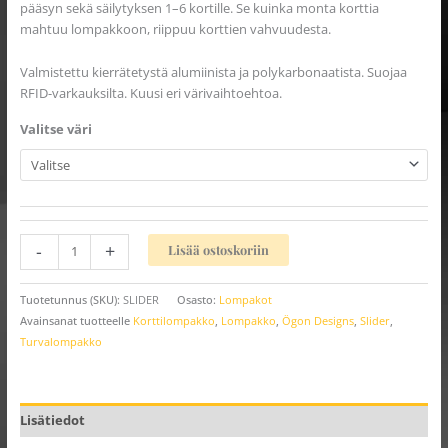
pääsyn sekä säilytyksen 1–6 kortille. Se kuinka monta korttia
mahtuu lompakkoon, riippuu korttien vahvuudesta.
Valmistettu kierrätetystä alumiinista ja polykarbonaatista. Suojaa
RFID-varkauksilta. Kuusi eri värivaihtoehtoa.
Valitse väri
-
+
Lisää ostoskoriin
Tuotetunnus (SKU):
SLIDER
Osasto:
Lompakot
Avainsanat tuotteelle
Korttilompakko
,
Lompakko
,
Ögon Designs
,
Slider
,
Turvalompakko
Lisätiedot