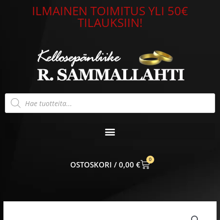
Siirry
ILMAINEN TOIMITUS YLI 50€
sisältöön
TILAUKSIIN!
Products
search
0
CART
0,00
€
Ögon
Design