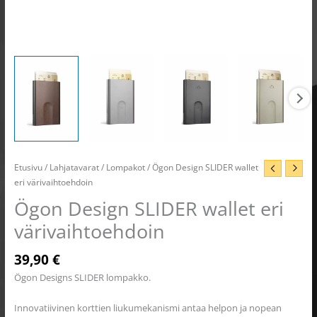
Etusivu
/
Lahjatavarat
/
Lompakot
/ Ögon Design SLIDER wallet
eri värivaihtoehdoin
Ögon Design SLIDER wallet eri
värivaihtoehdoin
39,90
€
Ögon Designs SLIDER lompakko.
Innovatiivinen korttien liukumekanismi antaa helpon ja nopean