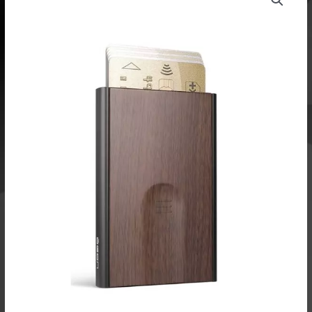
SLIDER
wallet
eri
värivaihtoehdoin
määrä