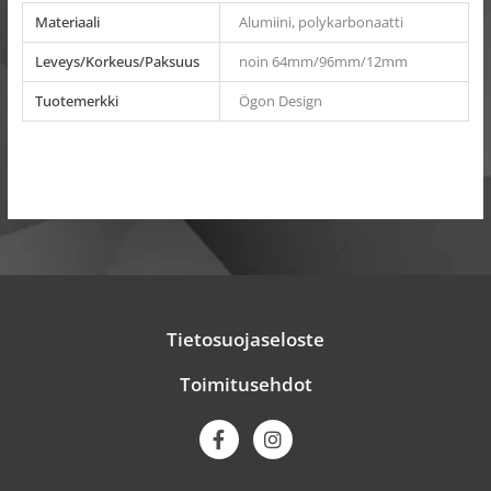
Materiaali
Alumiini, polykarbonaatti
Leveys/Korkeus/Paksuus
noin 64mm/96mm/12mm
Tuotemerkki
Ögon Design
Tietosuojaseloste
Toimitusehdot
F
I
a
n
c
s
e
t