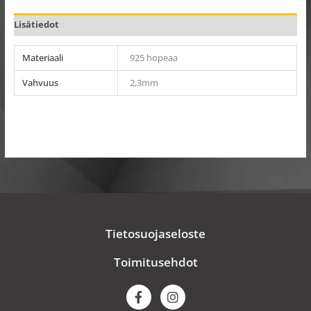
Lisätiedot
Materiaali
925 hopeaa
Vahvuus
2,3mm
Tietosuojaseloste
Toimitusehdot
F
I
a
n