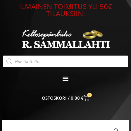
Siirry
ILMAINEN TOIMITUS YLI 50€
sisältöön
TILAUKSIIN!
Products
search
0
CART
0,00
€