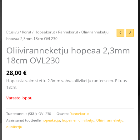
Etusivu
/
Korut
/
Hopeakorut
/
Rannekorut
/ Oliiviranneketju
hopeaa 2,3mm 18cm OVL230
Oliiviranneketju hopeaa 2,3mm
18cm OVL230
28,00
€
Hopeasta valmistettu 2,3mm vahva oliiviketju ranteeseen. Pituus
18cm.
Varasto loppu
Tuotetunnus (SKU):
OVL230
Osasto:
Rannekorut
Avainsanat tuotteelle
hopeaketju
,
hopeinen oliiviketju
,
Oliivi ranneketju
,
oliiviketju