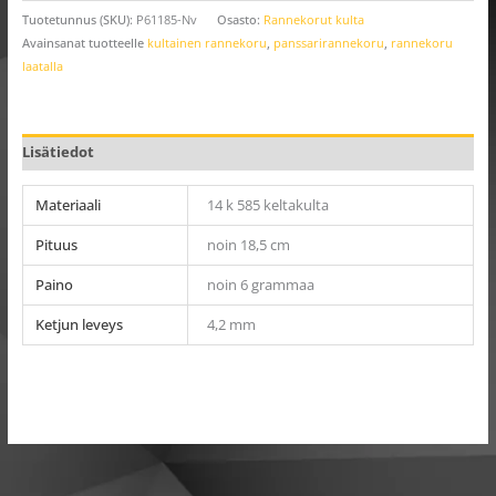
Tuotetunnus (SKU):
P61185-Nv
Osasto:
Rannekorut kulta
Avainsanat tuotteelle
kultainen rannekoru
,
panssarirannekoru
,
rannekoru
laatalla
Lisätiedot
Materiaali
14 k 585 keltakulta
Pituus
noin 18,5 cm
Paino
noin 6 grammaa
Ketjun leveys
4,2 mm