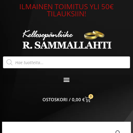
Siirry
ILMAINEN TOIMITUS YLI 50€
sisältöön
TILAUKSIIN!
Products
search
0
CART
0,00
€
Panssari
rannekoru