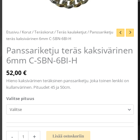
Etusivu
/
Korut
/
Teräskorut
/
Teräs kaulaketjut
/ Panssariketju
teräs kaksivärinen 6mm C-SBN-6BI-H
Panssariketju teräs kaksivärinen
6mm C-SBN-6BI-H
52,00
€
Hieno kaksivärinen teräksinen panssariketju. Joka toinen lenkki on
kullanvärinen. Pituudet 45 ja 50cm.
Valitse pituus
-
+
Lisää ostoskoriin