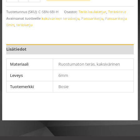
Tuotetunnus (SKU):
C-SBN-6BI-H
Osastot:
Teräs kaulaketjut
,
Teräskorut
Avainsanat tuotteelle
kaksivärinen teräsketju
,
Panssariketju
,
Panssariketju
6mm
,
teräsketju
Lisätiedot
Materiaali
Ruostumaton teräs, kaksivärinen
Leveys
6mm
Tuotemerkki
Bosie