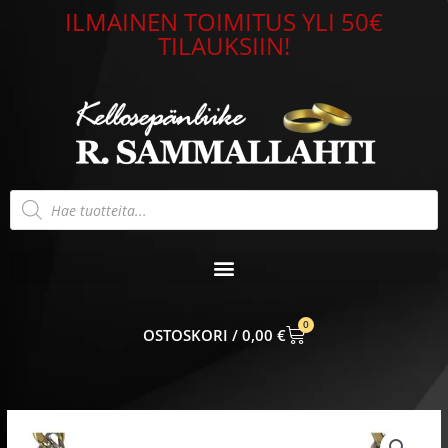
Siirry
ILMAINEN TOIMITUS YLI 50€
sisältöön
TILAUKSIIN!
Products
search
0
CART
0,00
€
Panssariketju
teräs