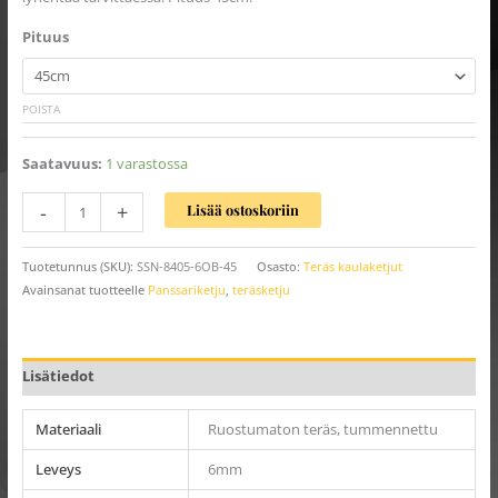
Pituus
POISTA
Saatavuus:
1 varastossa
-
+
Lisää ostoskoriin
Tuotetunnus (SKU):
SSN-8405-6OB-45
Osasto:
Teräs kaulaketjut
Avainsanat tuotteelle
Panssariketju
,
teräsketju
Lisätiedot
Materiaali
Ruostumaton teräs, tummennettu
Leveys
6mm