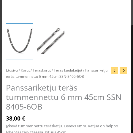
Etusivu
/
Korut
/
Teräskorut
/
Teräs kaulaketjut
/ Panssariketju
teräs tummennettu 6 mm 45cm SSN-8405-6OB
Panssariketju teräs
tummennettu 6 mm 45cm SSN-
8405-6OB
38,00
€
Jykevä tummennettu teräsketju. Leveys 6mm. Ketjua on helppo
lyhentää tarvittaessa. Pituus 45cm.