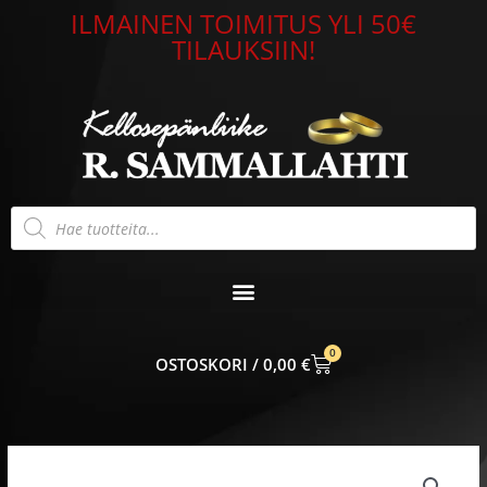
Siirry
ILMAINEN TOIMITUS YLI 50€
sisältöön
TILAUKSIIN!
Products
search
0
CART
0,00
€
Panssariketju
teräs