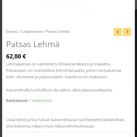
Etusivu
/
Lahjatavarat
/ Patsas Lehmä
Patsas Lehmä
62,00
€
Lehmäpatsas on valmistettu liitukeramiikasta ja maalattu.
Patsaaseen on mahdollista kiinnittää laatta, johon voi kaivertaa
esim. etunimen ja päivämäärän. Kaiverrus on maksuton.
Kaiverretuilla tuotteilla ei ole vaihto- eikä palautusoikeutta.
Saatavuus:
1 varastossa
Lisää teksti jonka haluat kaiverrettavan tuotteeseen(tarkistathan,
että kaiverrus näkyy myös tilausvahvistuksessa)