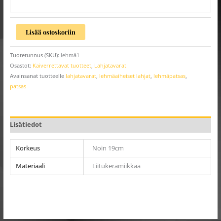
Lisää ostoskoriin
Tuotetunnus (SKU):
lehmä1
Osastot:
Kaiverrettavat tuotteet
,
Lahjatavarat
Avainsanat tuotteelle
lahjatavarat
,
lehmäaiheiset lahjat
,
lehmäpatsas
,
patsas
Lisätiedot
Korkeus
Noin 19cm
Materiaali
Liitukeramiikkaa