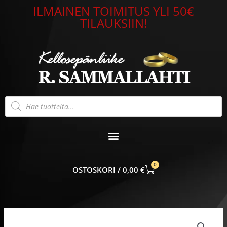
Siirry
ILMAINEN TOIMITUS YLI 50€
sisältöön
TILAUKSIIN!
Products
search
0
CART
0,00
€
Patsas
Lehmä