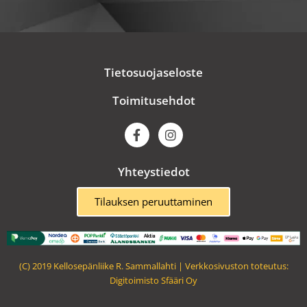
Tietosuojaseloste
Toimitusehdot
F
I
a
n
c
s
e
t
Yhteystiedot
b
a
o
g
o
r
Tilauksen peruuttaminen
k
a
m
(C) 2019 Kellosepänliike R. Sammallahti | Verkkosivuston toteutus:
Digitoimisto Sfääri Oy