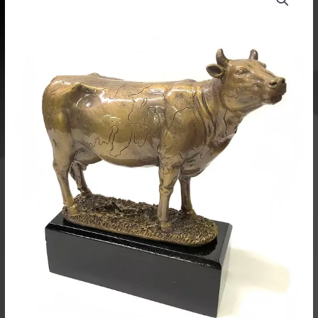
määrä