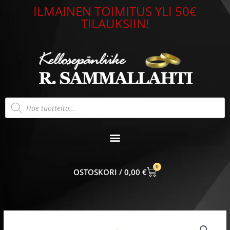
Siirry
ILMAINEN TOIMITUS YLI 50€
sisältöön
TILAUKSIIN!
Products
search
0
CART
0,00
€