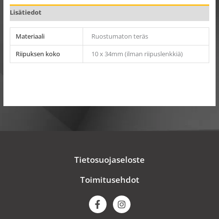
Lisätiedot
Materiaali
Ruostumaton teräs
Riipuksen koko
10 x 34mm (ilman riipuslenkkiä)
Tietosuojaseloste
Toimitusehdot
F
I
a
n
c
s