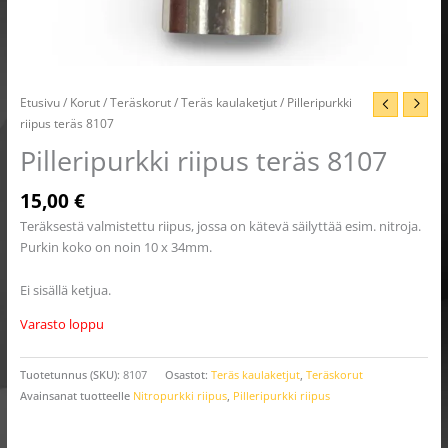
Etusivu
/
Korut
/
Teräskorut
/
Teräs kaulaketjut
/ Pilleripurkki
riipus teräs 8107
Pilleripurkki riipus teräs 8107
15,00
€
Teräksestä valmistettu riipus, jossa on kätevä säilyttää esim. nitroja.
Purkin koko on noin 10 x 34mm.
Ei sisällä ketjua.
Varasto loppu
Tuotetunnus (SKU):
8107
Osastot:
Teräs kaulaketjut
,
Teräskorut
Avainsanat tuotteelle
Nitropurkki riipus
,
Pilleripurkki riipus