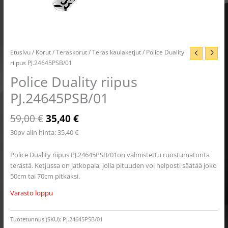
Etusivu
/
Korut
/
Teräskorut
/
Teräs kaulaketjut
/ Police Duality
riipus PJ.24645PSB/01
Police Duality riipus
PJ.24645PSB/01
59,00
€
35,40
€
30pv alin hinta:
35,40
€
Police Duality riipus PJ.24645PSB/01on valmistettu ruostumatonta
terästä. Ketjussa on jatkopala, jolla pituuden voi helposti säätää joko
50cm tai 70cm pitkäksi.
Varasto loppu
Tuotetunnus (SKU):
PJ.24645PSB/01