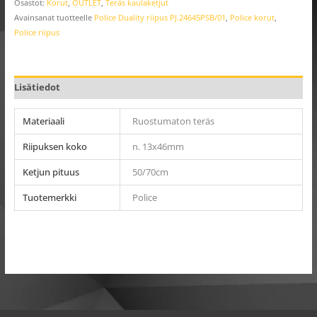
Osastot:
Korut
,
OUTLET
,
Teräs kaulaketjut
Avainsanat tuotteelle
Police Duality riipus PJ.24645PSB/01
,
Police korut
,
Police riipus
Lisätiedot
Materiaali
Ruostumaton teräs
Riipuksen koko
n. 13x46mm
Ketjun pituus
50/70cm
Tuotemerkki
Police