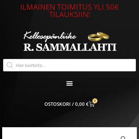
Siirry
ILMAINEN TOIMITUS YLI 50€
sisältöön
TILAUKSIIN!
Products
search
0
CART
0,00
€
Alkuperäinen
Nykyinen
hinta
hinta