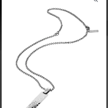
oli:
on:
59,00 €.
35,40 €.