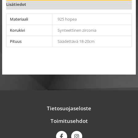
Lisätiedot
Materiaali
925 hopea
Korukivi
Synteettinen zirconia
Pituus
Säädettävä 18-20cm
Tietosuojaseloste
Toimitusehdot
F
I