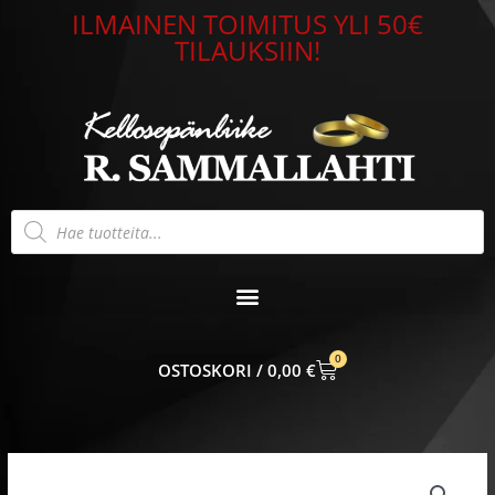
Siirry
ILMAINEN TOIMITUS YLI 50€
sisältöön
TILAUKSIIN!
Products
search
0
CART
0,00
€