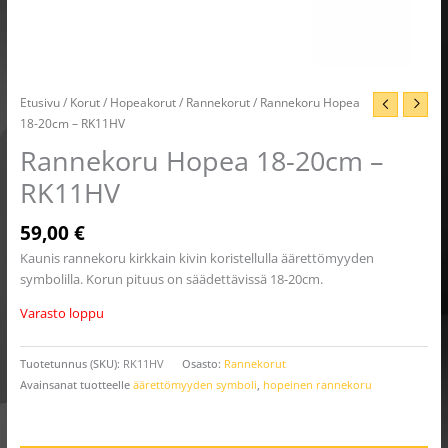
Etusivu
/
Korut
/
Hopeakorut
/
Rannekorut
/ Rannekoru Hopea
18-20cm – RK11HV
Rannekoru Hopea 18-20cm –
RK11HV
59,00
€
Kaunis rannekoru kirkkain kivin koristellulla äärettömyyden
symbolilla. Korun pituus on säädettävissä 18-20cm.
Varasto loppu
Tuotetunnus (SKU):
RK11HV
Osasto:
Rannekorut
Avainsanat tuotteelle
äärettömyyden symboli
,
hopeinen rannekoru