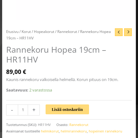
Etusivu
/
Korut
/
Hopeakorut
/
Rannekorut
/ Rannekoru Hopea
19cm – HR11HV
Rannekoru Hopea 19cm –
HR11HV
89,00
€
Kaunis rannekoru valkoisella helmellä. Korun pituus on 19cm.
Saatavuus:
2 varastossa
-
+
Lisää ostoskoriin
Tuotetunnus (SKU):
HR11HV
Osasto:
Rannekorut
Avainsanat tuotteelle
helmikorut
,
helmirannekoru
,
hopeinen rannekoru