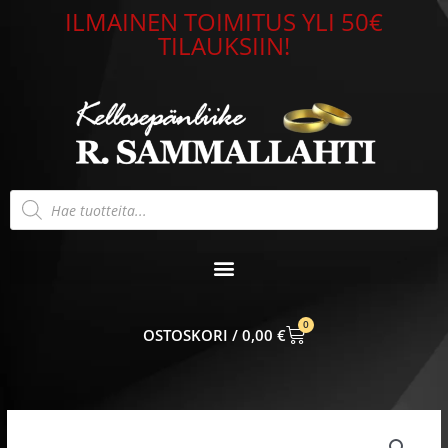
Siirry
ILMAINEN TOIMITUS YLI 50€
sisältöön
TILAUKSIIN!
Products
search
0
CART
0,00
€
Rannekoru
Hopea