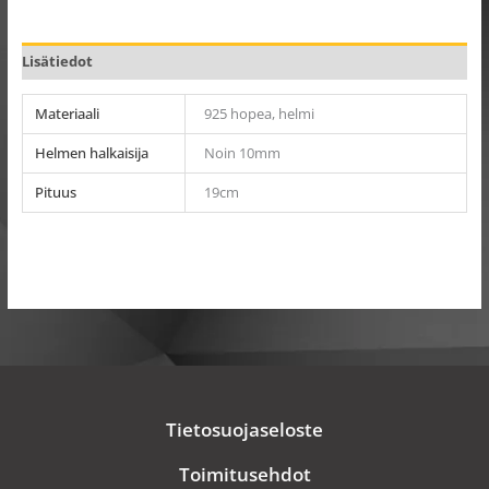
Lisätiedot
Materiaali
925 hopea, helmi
Helmen halkaisija
Noin 10mm
Pituus
19cm
Tietosuojaseloste
Toimitusehdot