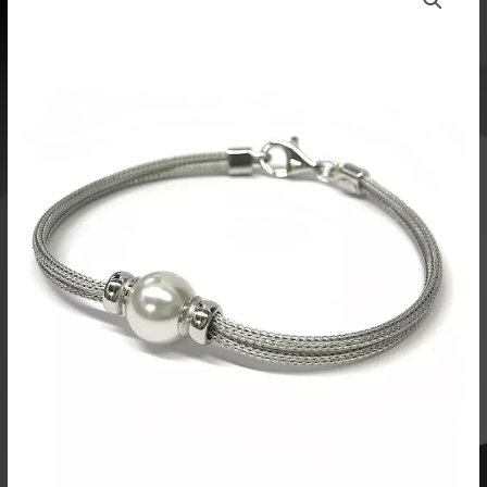
19cm
-
HR11HV
määrä