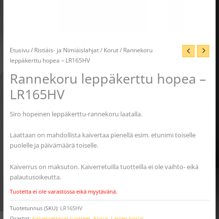
Etusivu
/
Ristiäis- ja Nimiäislahjat
/
Korut
/ Rannekoru
leppäkerttu hopea – LR165HV
Rannekoru leppäkerttu hopea –
LR165HV
Siro hopeinen leppäkerttu-rannekoru laatalla.
Laattaan on mahdollista kaivertaa pienellä esim. etunimi toiselle
puolelle ja päivämäärä toiselle.
Kaiverrus on maksuton. Kaiverretuilla tuotteilla ei ole vaihto- eikä
palautusoikeutta.
Tuotetta ei ole varastossa eikä myytävänä.
Tuotetunnus (SKU):
LR165HV
Osastot:
Kaiverrettavat tuotteet
,
Korut
,
Lasten korut