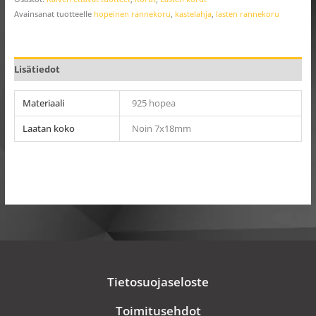
Avainsanat tuotteelle
hopeinen rannekoru
,
kastelahja
,
lasten rannekoru
Lisätiedot
Materiaali
925 hopea
Laatan koko
Noin 7x18mm
Tietosuojaseloste
Toimitusehdot