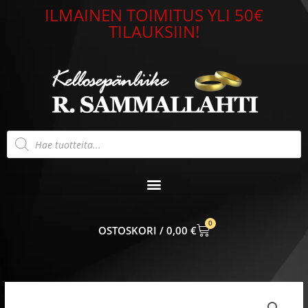
Siirry
ILMAINEN TOIMITUS YLI 50€
sisältöön
TILAUKSIIN!
Products
search
0
CART
0,00
€