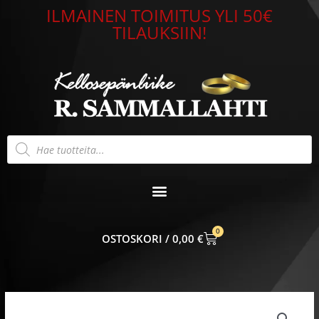
Siirry
ILMAINEN TOIMITUS YLI 50€
sisältöön
TILAUKSIIN!
Products
search
0
CART
0,00
€
Rannekoru
ovaali