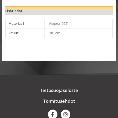
Lisätiedot
Materiaali
Hopea (925)
Pituus
18,5cm
Tietosuojaseloste
Toimitusehdot
F
I
a
n