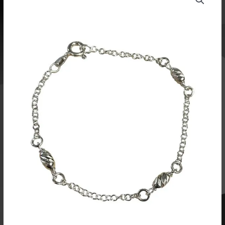
hopea
R183
määrä