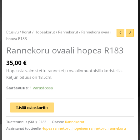
Etusivu
/
Korut
/
Hopeakorut
/
Rannekorut
/ Rannekoru ovaali
hopea R183
Rannekoru ovaali hopea R183
35,00
€
Hopeasta valmistettu ranneketju ovaalinmuotoisilla koristeilla.
Ketjun pituus on 18,5cm.
Saatavuus:
1 varastossa
Lisää ostoskoriin
Tuotetunnus (SKU):
R183
Osasto:
Rannekorut
Avainsanat tuotteelle
Hopea rannekoru
,
hopeinen rannekoru
,
rannekoru