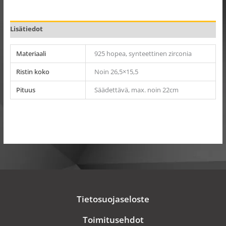
Lisätiedot
Materiaali
925 hopea, synteettinen zirconia
Ristin koko
Noin 26,5×15,5
Pituus
Säädettävä, max. noin 22cm
Tietosuojaseloste
Toimitusehdot