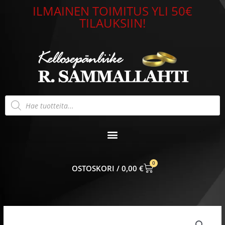
Siirry
ILMAINEN TOIMITUS YLI 50€
sisältöön
TILAUKSIIN!
Products
search
0
CART
0,00
€