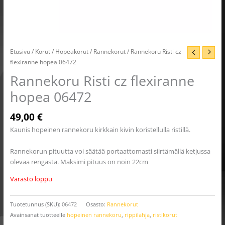
Etusivu
/
Korut
/
Hopeakorut
/
Rannekorut
/ Rannekoru Risti cz
flexiranne hopea 06472
Rannekoru Risti cz flexiranne
hopea 06472
49,00
€
Kaunis hopeinen rannekoru kirkkain kivin koristellulla ristillä.
Rannekorun pituutta voi säätää portaattomasti siirtämällä ketjussa
olevaa rengasta. Maksimi pituus on noin 22cm
Varasto loppu
Tuotetunnus (SKU):
06472
Osasto:
Rannekorut
Avainsanat tuotteelle
hopeinen rannekoru
,
rippilahja
,
ristikorut