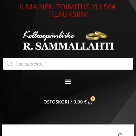
Siirry
ILMAINEN TOIMITUS YLI 50€
sisältöön
TILAUKSIIN!
Products
search
0
CART
0,00
€