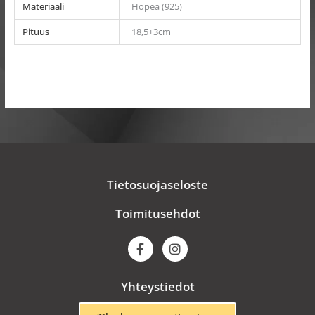
Materiaali
Hopea (925)
Pituus
18,5+3cm
Tietosuojaseloste
Toimitusehdot
F
I
a
n
c
s
e
t
Yhteystiedot
b
a
o
g