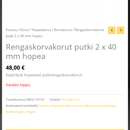
Etusivu
/
Korut
/
Hopeakorut
/
Korvakorut
/ Rengaskorvakorut
putki 2 x 40 mm hopea
Rengaskorvakorut putki 2 x 40
mm hopea
48,00
€
Näyttävät hopeaiset putkirengaskorvakorut.
Varasto loppu
Tuotetunnus (SKU):
04193
Osasto:
Korvakorut
Avainsanat tuotteelle
hopea
,
hopeakorvakorut
,
korvakorut
,
korvarengas
,
putkirengas
,
rengas