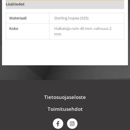
Lisätiedot
Materiaali
Sterling hopea (925)
Koko
Halkaisija noin 40 mm, vahvuus 2
mm
Tietosuojaseloste
Toimitusehdot
F
I
a
n