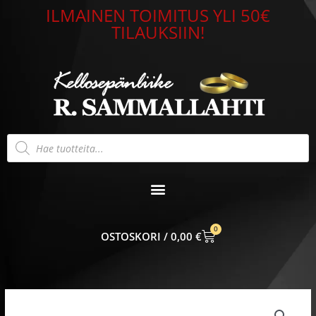
Siirry
ILMAINEN TOIMITUS YLI 50€
sisältöön
TILAUKSIIN!
Products
search
0
CART
0,00
€