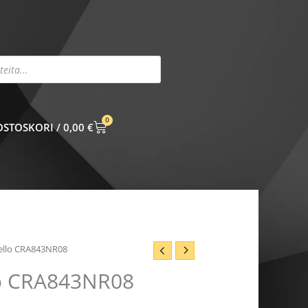
0
CART
0,00
€
ello CRA843NR08
lo CRA843NR08