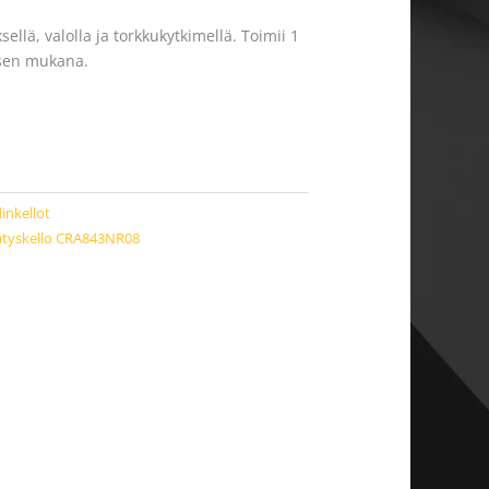
ellä, valolla ja torkkukytkimellä. Toimii 1
ksen mukana.
inkellot
tyskello CRA843NR08