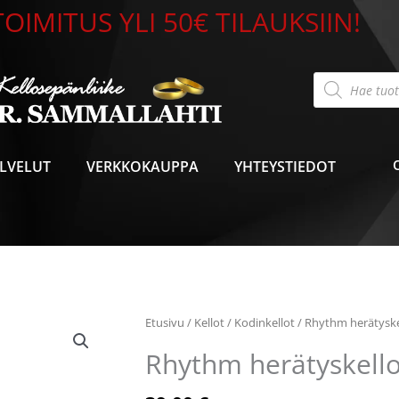
OIMITUS YLI 50€ TILAUKSIIN!
Products
search
LVELUT
VERKKOKAUPPA
YHTEYSTIEDOT
Etusivu
/
Kellot
/
Kodinkellot
/ Rhythm herätysk
Rhythm herätyskel