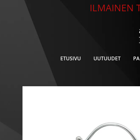
Siirry
ILMAINEN T
sisältöön
ETUSIVU
UUTUUDET
PA