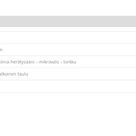
cm
kilinä-herätysääni – mikrovalo – torkku
alkoinen taulu