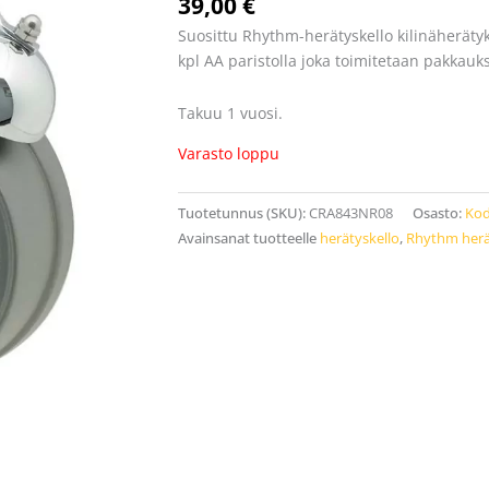
39,00
€
Suosittu Rhythm-herätyskello kilinäherätyks
kpl AA paristolla joka toimitetaan pakkau
Takuu 1 vuosi.
Varasto loppu
Tuotetunnus (SKU):
CRA843NR08
Osasto:
Kod
Avainsanat tuotteelle
herätyskello
,
Rhythm herä