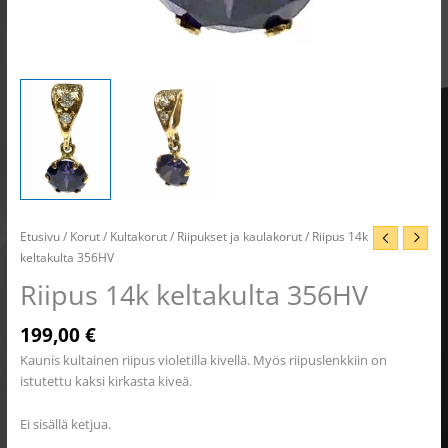
Etusivu
/
Korut
/
Kultakorut
/
Riipukset ja kaulakorut
/ Riipus 14k
keltakulta 356HV
Riipus 14k keltakulta 356HV
199,00
€
Kaunis kultainen riipus violetilla kivellä. Myös riipuslenkkiin on
istutettu kaksi kirkasta kiveä.
Ei sisällä ketjua.