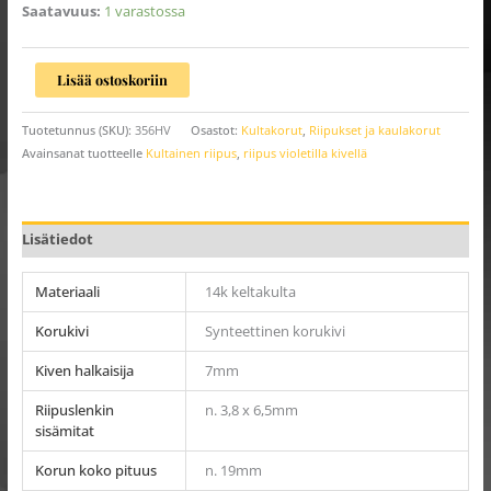
Saatavuus:
1 varastossa
Lisää ostoskoriin
Tuotetunnus (SKU):
356HV
Osastot:
Kultakorut
,
Riipukset ja kaulakorut
Avainsanat tuotteelle
Kultainen riipus
,
riipus violetilla kivellä
Lisätiedot
Materiaali
14k keltakulta
Korukivi
Synteettinen korukivi
Kiven halkaisija
7mm
Riipuslenkin
n. 3,8 x 6,5mm
sisämitat
Korun koko pituus
n. 19mm