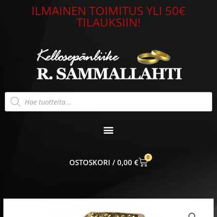
Siirry
ILMAINEN TOIMITUS YLI 50€
sisältöön
TILAUKSIIN!
Products
search
0
CART
0,00
€
Riipus
14k