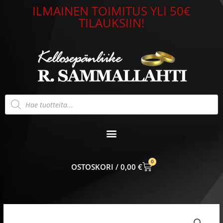
Siirry
ILMAINEN TOIMITUS YLI 50€
sisältöön
TILAUKSIIN!
Products
search
0
CART
0,00
€
Riipus
14k