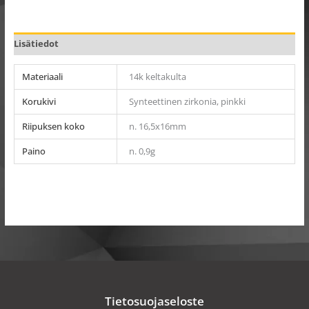
Lisätiedot
Materiaali
14k keltakulta
Korukivi
Synteettinen zirkonia, pinkki
Riipuksen koko
n. 16,5x16mm
Paino
n. 0,9g
Tietosuojaseloste