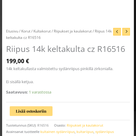
Etusivu
/
Korut
/
Kultakorut
/
Riipukset ja kaulakorut
/ Riipus 14k
keltakulta cz R16516
Riipus 14k keltakulta cz R16516
199,00
€
14k keltakullasta valmistettu sydänriipus pinkillä zirkonialla.
Ei sisällä ketjua.
Saatavuus:
1 varastossa
Lisää ostoskoriin
Tuotetunnus (SKU):
R16516
Osasto:
Riipukset ja kaulakorut
Avainsanat tuotteelle
kultainen sydänriipus
,
kultariipus
,
sydänriipus