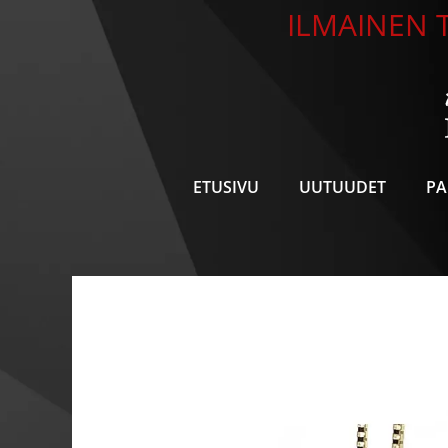
Siirry
ILMAINEN T
sisältöön
ETUSIVU
UUTUUDET
PA