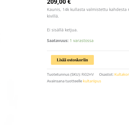
209,00
€
määrä
Kaunis, 14k kullasta valmistettu kahdesta 
kivillä.
Ei sisällä ketjua.
Saatavuus:
1 varastossa
Lisää ostoskoriin
Tuotetunnus (SKU):
Ri02HV
Osastot:
Kultako
Avainsana tuotteelle
kultariipus