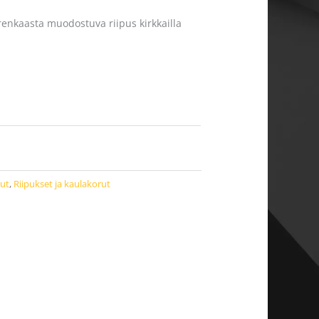
renkaasta muodostuva riipus kirkkailla
rut
,
Riipukset ja kaulakorut