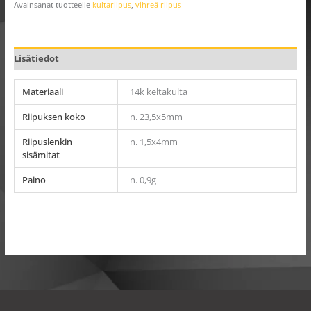
Avainsanat tuotteelle
kultariipus
,
vihreä riipus
Lisätiedot
Materiaali
14k keltakulta
Riipuksen koko
n. 23,5x5mm
Riipuslenkin
n. 1,5x4mm
sisämitat
Paino
n. 0,9g