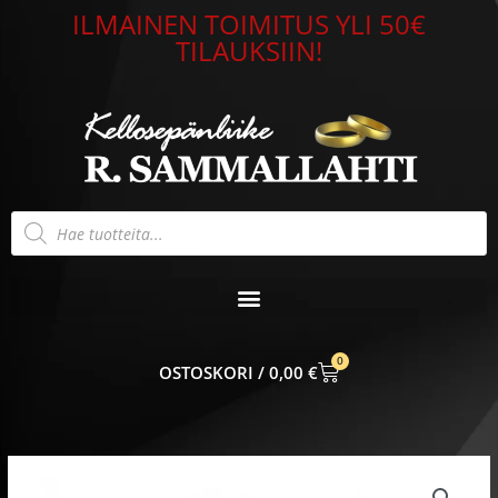
Siirry
ILMAINEN TOIMITUS YLI 50€
sisältöön
TILAUKSIIN!
Products
search
0
CART
0,00
€
Riipus
14k