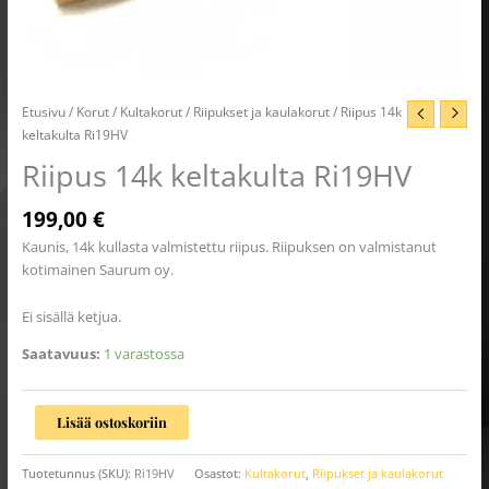
Etusivu
/
Korut
/
Kultakorut
/
Riipukset ja kaulakorut
/ Riipus 14k
keltakulta Ri19HV
Riipus 14k keltakulta Ri19HV
199,00
€
Kaunis, 14k kullasta valmistettu riipus. Riipuksen on valmistanut
kotimainen Saurum oy.
Ei sisällä ketjua.
Saatavuus:
1 varastossa
Lisää ostoskoriin
Tuotetunnus (SKU):
Ri19HV
Osastot:
Kultakorut
,
Riipukset ja kaulakorut