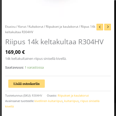
Etusivu
/
Korut
/
Kultakorut
/
Riipukset ja kaulakorut
/ Riipus 14k
keltakultaa R304HV
Riipus 14k keltakultaa R304HV
169,00
€
14k keltakultainen riipus sinisellä kivellä.
Saatavuus:
1 varastossa
Lisää ostoskoriin
Tuotetunnus (SKU):
R304HV
Osasto:
Riipukset ja kaulakorut
Avainsanat tuotteelle
kivellinen kultariipus
,
kultariipus
,
riipus sinisellä
kivellä