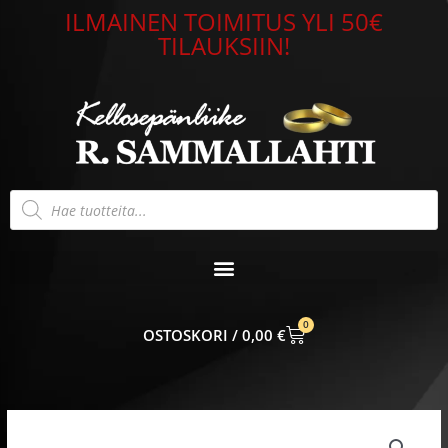
Siirry
ILMAINEN TOIMITUS YLI 50€
sisältöön
TILAUKSIIN!
Products
search
0
CART
0,00
€
Riipus
14k