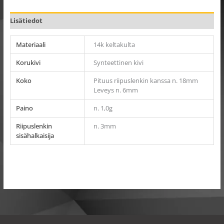
Lisätiedot
Materiaali
14k keltakulta
Korukivi
Synteettinen kivi
Koko
Pituus riipuslenkin kanssa n. 18mm
Leveys n. 6mm
Paino
n. 1,0g
Riipuslenkin
n. 3mm
sisähalkaisija