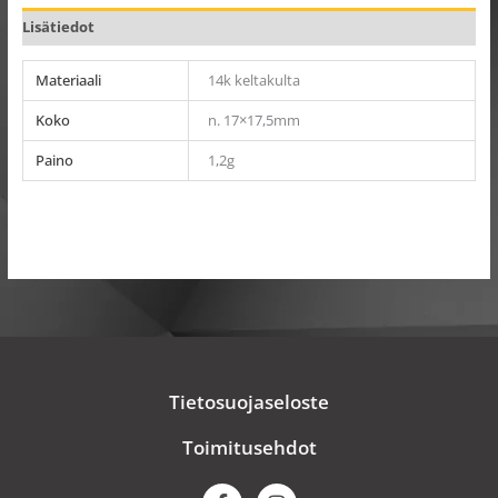
Lisätiedot
Materiaali
14k keltakulta
Koko
n. 17×17,5mm
Paino
1,2g
Tietosuojaseloste
Toimitusehdot
F
I