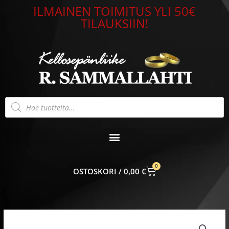
Siirry
ILMAINEN TOIMITUS YLI 50€
sisältöön
TILAUKSIIN!
Products
search
0
CART
0,00
€
Riipus
14k