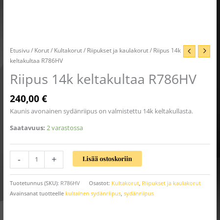
Etusivu
/
Korut
/
Kultakorut
/
Riipukset ja kaulakorut
/ Riipus 14k
keltakultaa R786HV
Riipus 14k keltakultaa R786HV
240,00
€
Kaunis avonainen sydänriipus on valmistettu 14k keltakullasta.
Saatavuus:
2 varastossa
-
+
Lisää ostoskoriin
Tuotetunnus (SKU):
R786HV
Osastot:
Kultakorut
,
Riipukset ja kaulakorut
Avainsanat tuotteelle
kultainen sydänriipus
,
sydänriipus