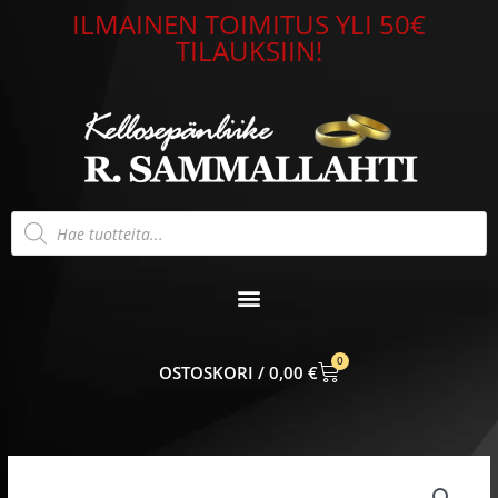
Siirry
ILMAINEN TOIMITUS YLI 50€
sisältöön
TILAUKSIIN!
Products
search
0
CART
0,00
€
Riipus
cz