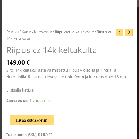
Etusivu
/
Korut
/
Kultakorut
/
Riipukset ja kaulakorut
/ Riipus cz
14k keltakulta
Riipus cz 14k keltakulta
149,00
€
Siro, 14k keltakullasta valmistettu riipus violetilla ja kirkkailla
zirkonioilla. Riipuksen leveys on noin 9mm ja korkeus noin 16mm.
Ei sisällä ketjua.
Saatavuus:
1 varastossa
Lisää ostoskoriin
Tuotetunnus (SKU):
R14KVCZ