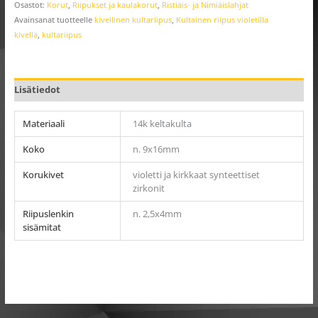
Osastot:
Korut
,
Riipukset ja kaulakorut
,
Ristiäis- ja Nimiäislahjat
Avainsanat tuotteelle
kivellinen kultariipus
,
Kultainen riipus violetilla
kivellä
,
kultariipus
Lisätiedot
Materiaali
14k keltakulta
Koko
n. 9x16mm
Korukivet
violetti ja kirkkaat synteettiset
zirkonit
Riipuslenkin
n. 2,5x4mm
sisämitat