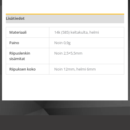
Lisätiedot
Materiaali
14k (585) keltakulta, helmi
Paino
Noin 0,9g
Riipuslenkin
Noin 2,5×5,5mm
sisämitat
Riipuksen koko
Noin 12mm, helmi 6mm