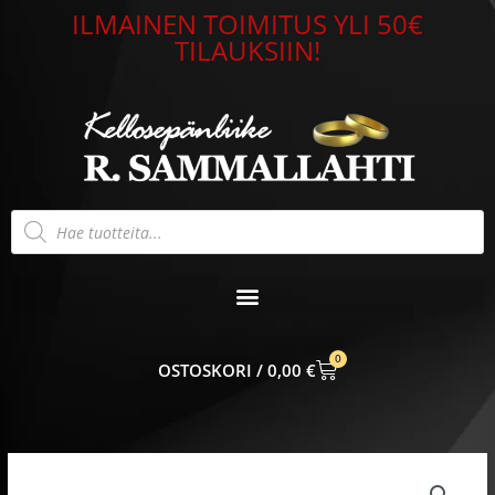
Siirry
ILMAINEN TOIMITUS YLI 50€
sisältöön
TILAUKSIIN!
Products
search
0
CART
0,00
€
Riipus
helmellä