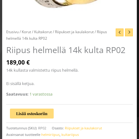
Etusivu
/
Korut
/
Kultakorut
/
Riipukset ja kaulakorut
/ Riipus
helmellä 14k kulta RP02
Riipus helmellä 14k kulta RP02
189,00
€
14k kullasta valmistettu riipus helmellä.
Ei sisällä ketjua.
Saatavuus:
1 varastossa
Lisää ostoskoriin
Tuotetunnus (SKU):
RP02
Osasto:
Riipukset ja kaulakorut
Avainsanat tuotteelle
helmiriipus
,
kultariipus