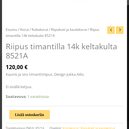
Etusivu
/
Korut
/
Kultakorut
/
Riipukset ja kaulakorut
/ Riipus
timantilla 14k keltakulta 8521A
Riipus timantilla 14k keltakulta
8521A
120,00
€
Kaunis ja siro timanttiriipus. Design Jukka Ailio.
Ei sisällä ketjua.
Saatavuus:
1 varastossa
Lisää ostoskoriin
Tuotetunnus (SKU):
8521A
Osastot:
Kultakorut
,
Riipukset ja kaulakorut