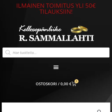
Siirry
ILMAINEN TOIMITUS YLI 50€
sisältöön
TILAUKSIIN!
Products
search
0
CART
0,00
€
Riipus
timantilla