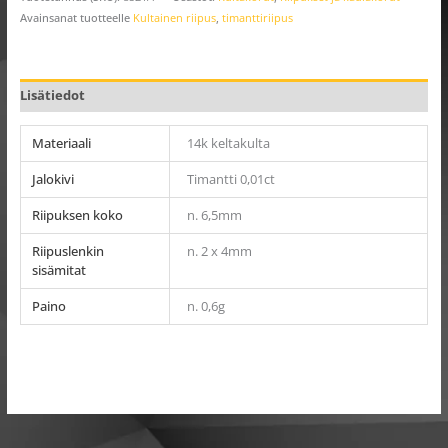
Avainsanat tuotteelle
Kultainen riipus
,
timanttiriipus
Lisätiedot
Materiaali
14k keltakulta
Jalokivi
Timantti 0,01ct
Riipuksen koko
n. 6,5mm
Riipuslenkin
n. 2 x 4mm
sisämitat
Paino
n. 0,6g