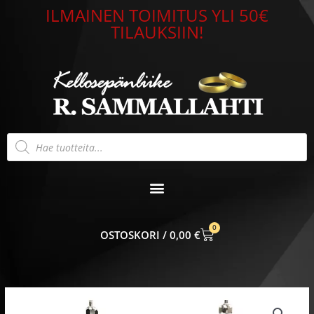
Siirry
ILMAINEN TOIMITUS YLI 50€
sisältöön
TILAUKSIIN!
Products
search
0
CART
0,00
€