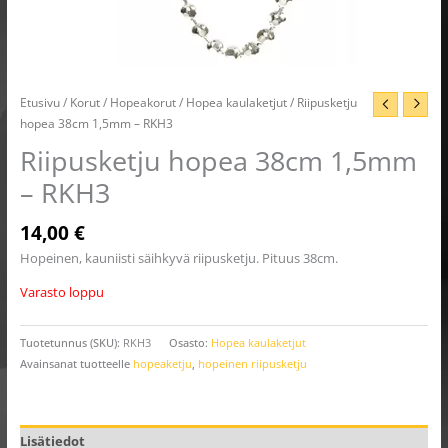
Etusivu
/
Korut
/
Hopeakorut
/
Hopea kaulaketjut
/ Riipusketju
hopea 38cm 1,5mm – RKH3
Riipusketju hopea 38cm 1,5mm
– RKH3
14,00
€
Hopeinen, kauniisti säihkyvä riipusketju. Pituus 38cm.
Varasto loppu
Tuotetunnus (SKU):
RKH3
Osasto:
Hopea kaulaketjut
Avainsanat tuotteelle
hopeaketju
,
hopeinen riipusketju
Lisätiedot