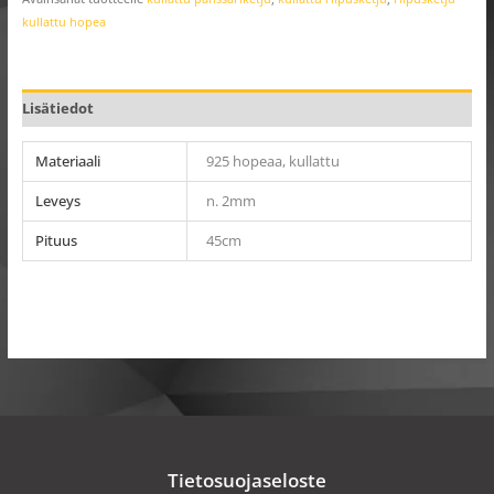
kullattu hopea
Lisätiedot
Materiaali
925 hopeaa, kullattu
Leveys
n. 2mm
Pituus
45cm
Tietosuojaseloste