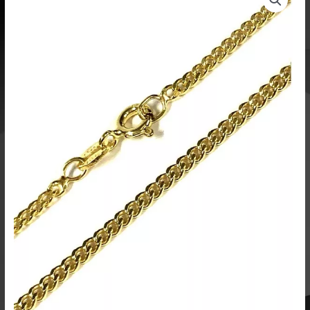
hopeaa
45cm
KH22
määrä