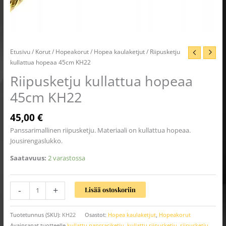
Etusivu
/
Korut
/
Hopeakorut
/
Hopea kaulaketjut
/ Riipusketju
kullattua hopeaa 45cm KH22
Riipusketju kullattua hopeaa
45cm KH22
45,00
€
Panssarimallinen riipusketju. Materiaali on kullattua hopeaa.
Jousirengaslukko.
Saatavuus:
2 varastossa
-
+
Lisää ostoskoriin
Tuotetunnus (SKU):
KH22
Osastot:
Hopea kaulaketjut
,
Hopeakorut
Avainsanat tuotteelle
kullattu panssariketju
,
kullattu riipusketju
,
riipusketju