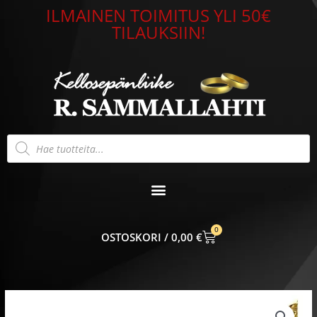
Siirry
ILMAINEN TOIMITUS YLI 50€
sisältöön
TILAUKSIIN!
Products
search
0
CART
0,00
€
Riipusketju
kullattua