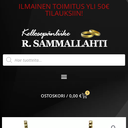
Siirry
ILMAINEN TOIMITUS YLI 50€
sisältöön
TILAUKSIIN!
Products
search
0
CART
0,00
€
Riipusketju
venetsia