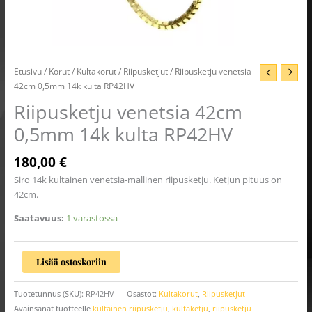
Etusivu
/
Korut
/
Kultakorut
/
Riipusketjut
/ Riipusketju venetsia
42cm 0,5mm 14k kulta RP42HV
Riipusketju venetsia 42cm
0,5mm 14k kulta RP42HV
180,00
€
Siro 14k kultainen venetsia-mallinen riipusketju. Ketjun pituus on
42cm.
Saatavuus:
1 varastossa
Lisää ostoskoriin
Tuotetunnus (SKU):
RP42HV
Osastot:
Kultakorut
,
Riipusketjut
Avainsanat tuotteelle
kultainen riipusketju
,
kultaketju
,
riipusketju