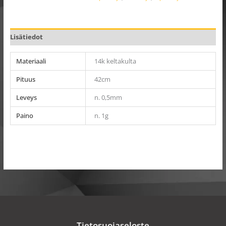
Lisätiedot
Materiaali
14k keltakulta
Pituus
42cm
Leveys
n. 0,5mm
Paino
n. 1g
Tietosuojaseloste