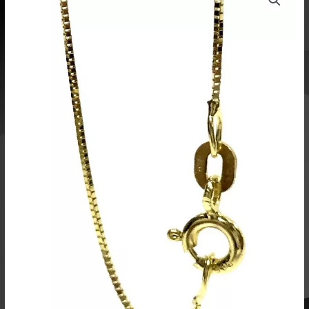
42cm
0,5mm
14k
kulta
RP42HV
määrä