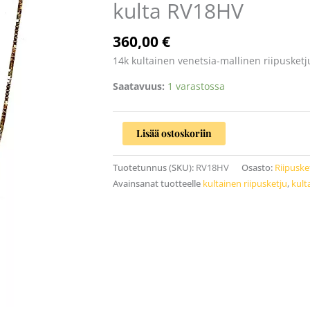
kulta RV18HV
14k
kulta
RV18HV
360,00
€
määrä
14k kultainen venetsia-mallinen riipusketj
Saatavuus:
1 varastossa
Lisää ostoskoriin
Tuotetunnus (SKU):
RV18HV
Osasto:
Riipuske
Avainsanat tuotteelle
kultainen riipusketju
,
kult