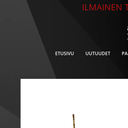
Siirry
ILMAINEN T
sisältöön
ETUSIVU
UUTUUDET
PA