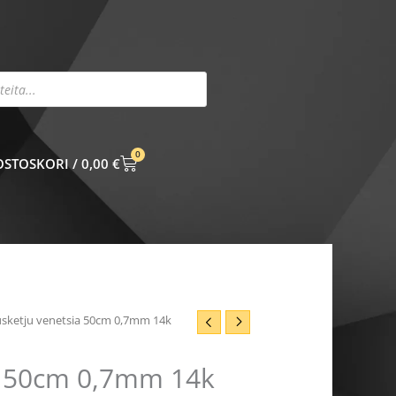
0
CART
0,00
€
usketju venetsia 50cm 0,7mm 14k
ia 50cm 0,7mm 14k