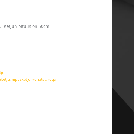
u. Ketjun pituus on 50cm.
tjut
aketju
,
riipusketju
,
venetsiaketju